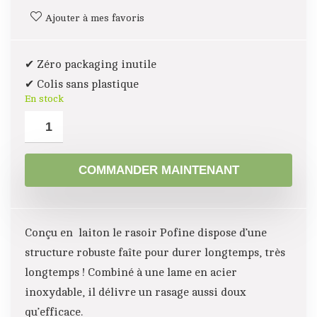
Ajouter à mes favoris
✔ Zéro packaging inutile
✔ Colis sans plastique
En stock
A
COMMANDER MAINTENANT
l
t
e
Conçu en laiton le rasoir Pofine dispose d’une
r
structure robuste faîte pour durer longtemps, très
n
longtemps ! Combiné à une lame en acier
a
inoxydable, il délivre un rasage aussi doux
t
qu’efficace.