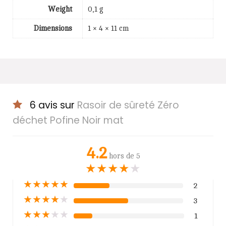
Weight
0,1 g
Dimensions
1 × 4 × 11 cm
6 avis sur
Rasoir de sûreté Zéro
déchet Pofine Noir mat
4.2
hors de 5
★
★
★
★
★
★
★
★
★
★
2
★
★
★
★
★
3
★
★
★
★
★
1