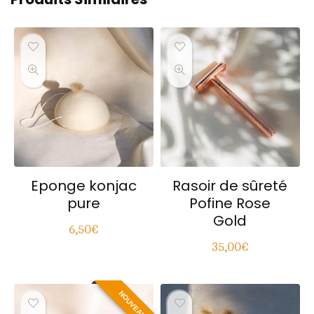
r
n
a
t
i
v
e
:
Eponge konjac
Rasoir de sûreté
pure
Pofine Rose
Gold
6,50
€
35,00
€
NOUVEAU