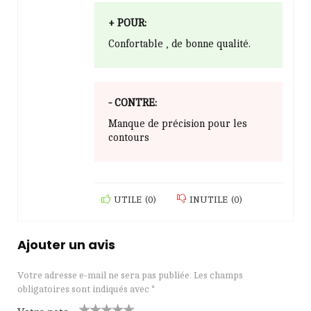
+ POUR:
Confortable , de bonne qualité.
- CONTRE:
Manque de précision pour les
contours
UTILE
(
0
)
INUTILE
(
0
)
Ajouter un avis
Votre adresse e-mail ne sera pas publiée.
Les champs
obligatoires sont indiqués avec
*