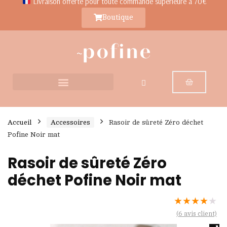
Livraison offerte pour toute commande supérieure à 70€
Boutique
Accueil
Accessoires
Rasoir de sûreté Zéro déchet
Pofine Noir mat
Rasoir de sûreté Zéro
déchet Pofine Noir mat
★
★
★
★
★
(
6
avis client)